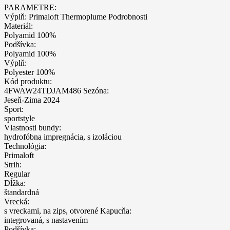
PARAMETRE:
Výplň: Primaloft Thermoplume Podrobnosti
Materiál:
Polyamid 100%
Podšívka:
Polyamid 100%
Výplň:
Polyester 100%
Kód produktu:
4FWAW24TDJAM486 Sezóna:
Jeseň-Zima 2024
Sport:
sportstyle
Vlastnosti bundy:
hydrofóbna impregnácia, s izoláciou
Technológia:
Primaloft
Strih:
Regular
Dĺžka:
štandardná
Vrecká:
s vreckami, na zips, otvorené Kapucňa:
integrovaná, s nastavením
Podšívka: