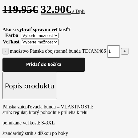
119.95
€
32.90
€
s Dph
Ako si vybrať správnu veľkosť?
Farba
Veľkosť
množstvo Pánska obojstranná bunda TDJAM486
Pridať do košíka
Popis produktu
Pánska zatepľovacia bunda – VLASTNOSTI:
strih: regular, ktorý pohodlnie prilieha k telu
ponúkane veľkosti: S-3XL
štandardný strih s dĺžkou po boky