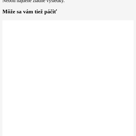
Neboli nájdené žiadne výsledky.
Môže sa vám tiež páčiť