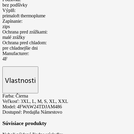
bez podšívky
Výplň:
primaloft thermoplume
Zapínanie:
zips
Ochrana pred zrážkami:
malé zrážky
Ochrana pred chladom:
pre chladnejšie dni
Manufacturer:
4F
Vlastnosti
Farba:
Čierna
Veľkosť:
3XL, L, M, S, XL, XXL
Model:
4FWAW24TDJAM486
Dostupné:
Predajňa Námestovo
Súvisiace produkty