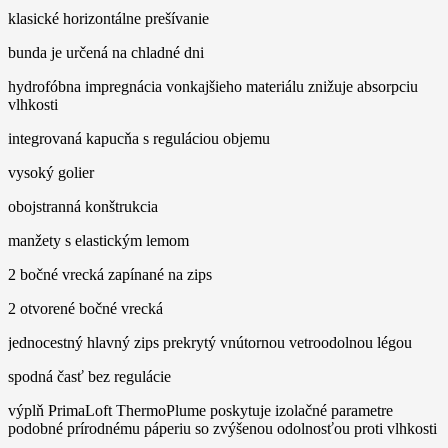
klasické horizontálne prešívanie
bunda je určená na chladné dni
hydrofóbna impregnácia vonkajšieho materiálu znižuje absorpciu
vlhkosti
integrovaná kapucňa s reguláciou objemu
vysoký golier
obojstranná konštrukcia
manžety s elastickým lemom
2 bočné vrecká zapínané na zips
2 otvorené bočné vrecká
jednocestný hlavný zips prekrytý vnútornou vetroodolnou légou
spodná časť bez regulácie
výplň PrimaLoft ThermoPlume poskytuje izolačné parametre
podobné prírodnému páperiu so zvýšenou odolnosťou proti vlhkosti