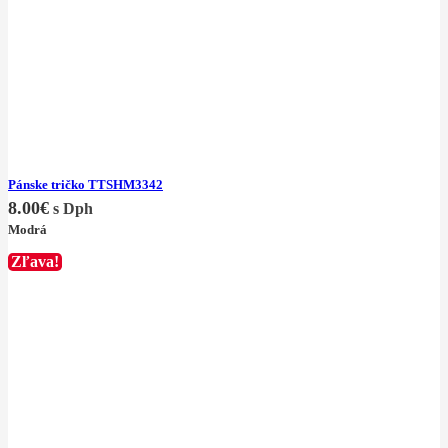
Pánske tričko TTSHM3342
8.00
€
s Dph
Modrá
Zľava!