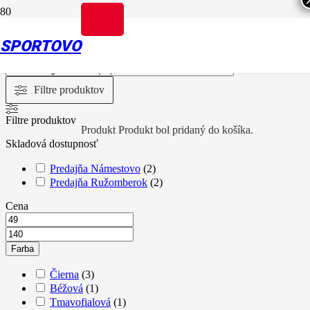
Kategórie produktov
SPORTOVO
Filtre produktov
Filtre produktov
Produkt
Produkt
bol pridaný do košíka.
Skladová dostupnosť
Predajňa Námestovo
(
2
)
Predajňa Ružomberok
(
2
)
Cena
Farba
Čierna
(
3
)
Béžová
(
1
)
Tmavofialová
(
1
)