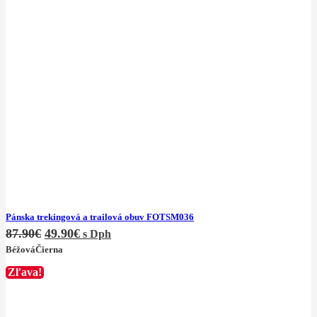
Pánska trekingová a trailová obuv FOTSM036
87.90
€
49.90
€
s Dph
Béžová
Čierna
Zľava!