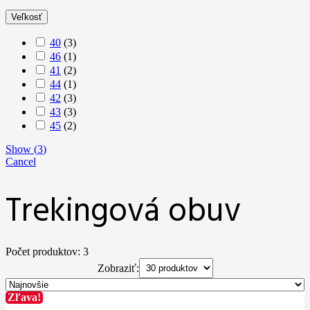
Veľkosť
40
(
3
)
46
(
1
)
41
(
2
)
44
(
1
)
42
(
3
)
43
(
3
)
45
(
2
)
Show
(
3
)
Cancel
Trekingová obuv
Počet produktov: 3
Zobraziť:
Zľava!