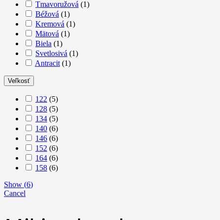
Tmavoružová
(
1
)
Béžová
(
1
)
Kremová
(
1
)
Mätová
(
1
)
Biela
(
1
)
Svetlosivá
(
1
)
Antracit
(
1
)
Veľkosť
122
(
5
)
128
(
5
)
134
(
5
)
140
(
6
)
146
(
6
)
152
(
6
)
164
(
6
)
158
(
6
)
Show
(
6
)
Cancel