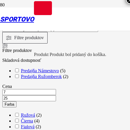
Kategórie produktov
SPORTOVO
Filtre produktov
Filtre produktov
Produkt
Produkt
bol pridaný do košíka.
Skladová dostupnosť
Predajňa Námestovo
(
5
)
Predajňa Ružomberok
(
2
)
Cena
Farba
Ružová
(
2
)
Čierna
(
4
)
Fialová
(
2
)