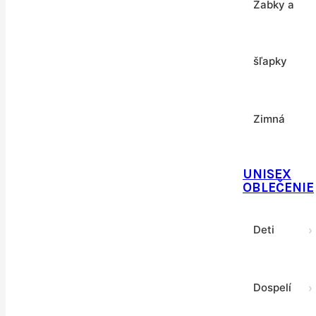
Kraťasy
Žabky a
šľapky
Mikiny
›
Zimná
Nohavice
›
UNISEX
obuv
Plavky
OBLEČENIE
Deti
›
Ponožky
Dospelí
›
Rukavice