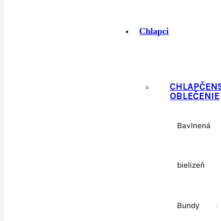
Tričká
›
Chlapci
Vesty
CHLAPČEN
OBLEČENIE
Bavlnená
bielizeň
Bundy
›