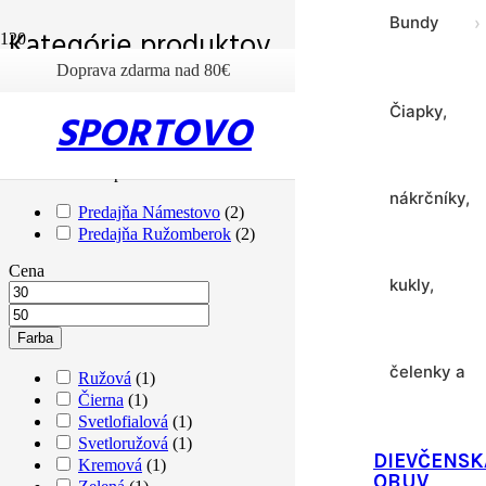
Bundy
›
Kategórie produktov
Doprava zdarma nad 80€
Sukne a
Čiapky,
SPORTOVO
Filtre produktov
šaty
Skladová dostupnosť
nákrčníky,
Predajňa Námestovo
(
2
)
Predajňa Ružomberok
(
2
)
Termoprádl
Cena
kukly,
Tričká
›
Farba
čelenky a
Ružová
(
1
)
Čierna
(
1
)
Svetlofialová
(
1
)
Vesty
Svetloružová
(
1
)
šiltovky
DIEVČENSK
Kremová
(
1
)
OBUV