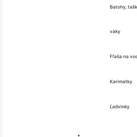
Batohy, taš
vaky
Fľaša na vo
Karimatky
Ľadvinky
Okuliare