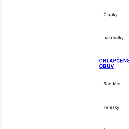
Čiapky,
nákrčníky,
CHLAPČEN
kukly,
OBUV
Sandále
čelenky a
šiltovky
Tenisky