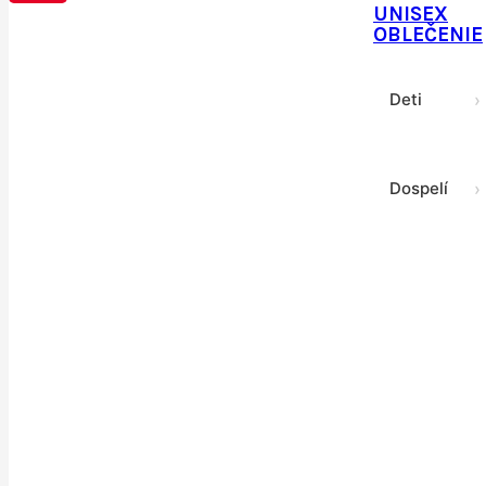
UNISEX
Zimná
Rukavice
OBLEČENIE
Deti
›
obuv
Športové
Dospelí
›
podprsenky
Sukne a
šaty
Termoprádl