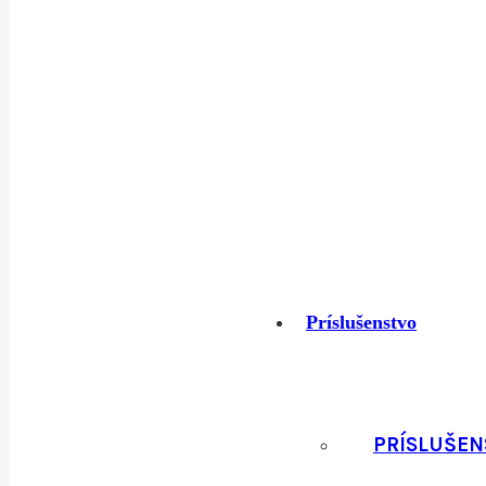
Termoprádl
Tričká
›
Vesty
Príslušenstvo
PRÍSLUŠEN