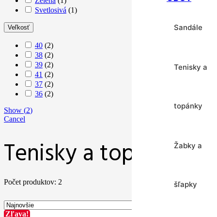
Zelená
(
1
)
Svetlosivá
(
1
)
Sandále
Kraťasy
Veľkosť
40
(
2
)
38
(
2
)
39
(
2
)
Tenisky a
Mikiny
›
41
(
2
)
37
(
2
)
36
(
2
)
topánky
Nohavice
›
Show
(
2
)
Cancel
Tenisky a topánky
Žabky a
Plavky
Počet produktov: 2
šľapky
Ponožky
Zob
Zľava!