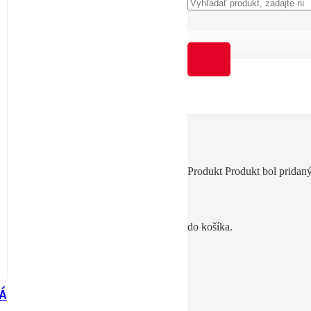
o
Produkt
Produkt
bol pridan
do košíka.
Á